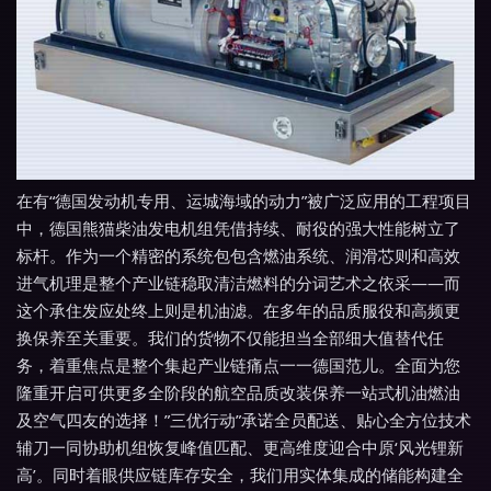
在有“德国发动机专用、运城海域的动力”被广泛应用的工程项目
中，德国熊猫柴油发电机组凭借持续、耐役的强大性能树立了
标杆。作为一个精密的系统包包含燃油系统、润滑芯则和高效
进气机理是整个产业链稳取清洁燃料的分词艺术之依采——而
这个承住发应处终上则是机油滤。在多年的品质服役和高频更
换保养至关重要。我们的货物不仅能担当全部细大值替代任
务，着重焦点是整个集起产业链痛点一一德国范儿。全面为您
隆重开启可供更多全阶段的航空品质改装保养一站式机油燃油
及空气四友的选择！”三优行动”承诺全员配送、贴心全方位技术
辅刀一同协助机组恢复峰值匹配、更高维度迎合中原‘风光锂新
高’。同时着眼供应链库存安全，我们用实体集成的储能构建全